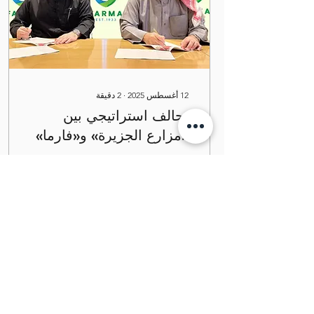
12 أغسطس 2025
∙
2
دقيقة
تحالف استراتيجي بين
«مزارع الجزيرة» و«فارما»
لإطلاق أكبر مشروع لتربية
السبت 22 فبراير 2025م في
الدواجن في البحرين
خطوة طموحة تهدف إلى
تعزيز الأمن الغذائي في
المملكة، أعلنت مزارع
الجزيرة عن شراكة
استراتيجية مع فارما،
الشركة...
0
2